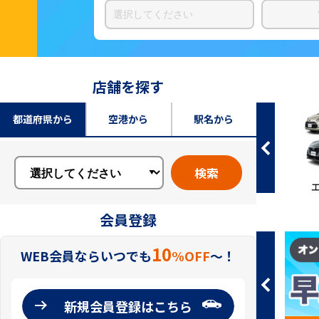
店舗を探す
都道府県から
空港から
駅名から
検索
乗用車
ワゴン
エコカー
スペ
会員登録
10
WEB会員ならいつでも
%OFF
〜！
新規会員登録はこちら