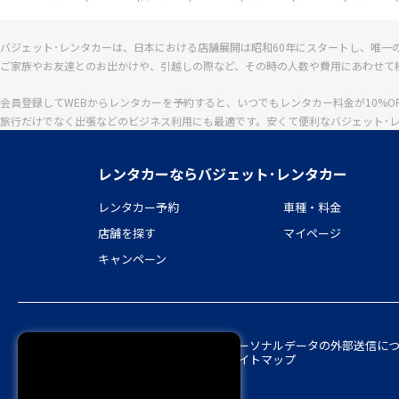
バジェット･レンタカーは、日本における店舗展開は昭和60年にスタートし、唯一
ご家族やお友達とのお出かけや、引越しの際など、その時の人数や費用にあわせて
会員登録してWEBからレンタカーを予約すると、いつでもレンタカー料金が10%O
旅行だけでなく出張などのビジネス利用にも最適です。安くて便利なバジェット･
レンタカーならバジェット･レンタカー
レンタカー予約
車種・料金
店舗を探す
マイページ
キャンペーン
会社概要
プライバシーポリシー
会員規約
パーソナルデータの外部送信に
特定商取引法に基づく表示
約款
勧誘方針
サイトマップ