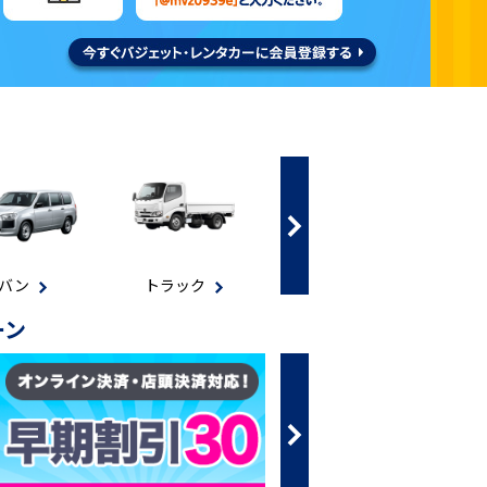
ラック
福祉車輌
軽自動車
ーン