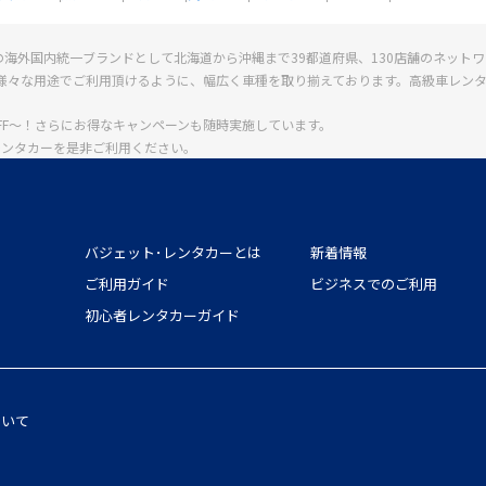
の海外国内統一ブランドとして北海道から沖縄まで39都道府県、130店舗のネット
様々な用途でご利用頂けるように、幅広く車種を取り揃えております。高級車レン
FF〜！さらにお得なキャンペーンも随時実施しています。
レンタカーを是非ご利用ください。
バジェット･レンタカーとは
新着情報
ご利用ガイド
ビジネスでのご利用
初心者レンタカーガイド
ついて