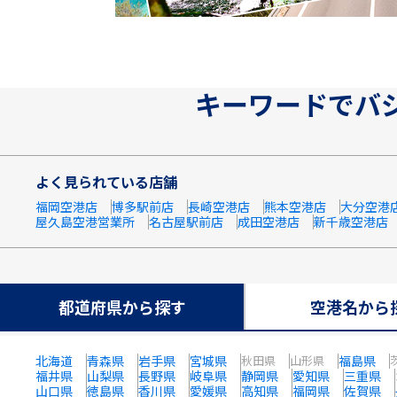
キーワードでバ
よく見られている店舗
福岡空港店
博多駅前店
長崎空港店
熊本空港店
大分空港
屋久島空港営業所
名古屋駅前店
成田空港店
新千歳空港店
都道府県から探す
空港名から
北海道
青森県
岩手県
宮城県
秋田県
山形県
福島県
福井県
山梨県
長野県
岐阜県
静岡県
愛知県
三重県
山口県
徳島県
香川県
愛媛県
高知県
福岡県
佐賀県