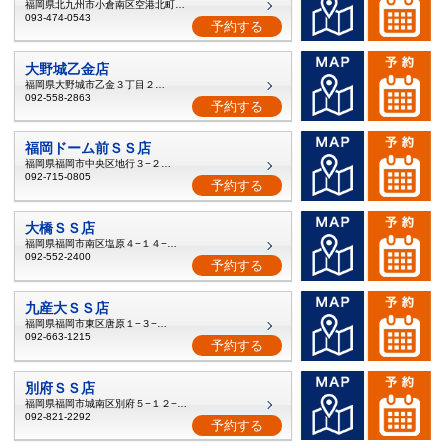
福岡県北九州市小倉南区空港北町６番
093-474-0543
予約する
大野城乙金店
福岡県大野城市乙金３丁目２２−４
092-558-2863
予約する
福岡ドーム前ＳＳ店
福岡県福岡市中央区地行３−２９−２
092-715-0805
予約する
大橋ＳＳ店
福岡県福岡市南区塩原４−１４−２３
092-552-2400
予約する
九産大ＳＳ店
福岡県福岡市東区唐原１−３−３３
092-663-1215
予約する
別府ＳＳ店
福岡県福岡市城南区別府５−１２−２０
092-821-2292
予約する