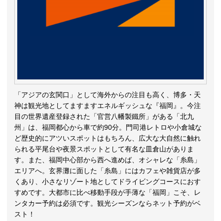
「アジアの玄関口」として海外からの注目も高く、博多・天
神は観光地としてますますエネルギッシュな『福岡』。今注
目の世界遺産登録された「官営八幡製鐵所」がある「北九
州」は、福岡都心から車で約90分。門司港レトロや小倉城な
ど歴史的にアツいスポットはもちろん、広大な大自然に触れ
られる平尾台や夜景スポットとして有名な皿倉山がありま
す。また、福岡中心部から西へ進めば、オシャレな「糸島」
エリアへ。玄界灘に面した「糸島」にはカフェや雑貨店が多
くあり、小さなリゾート地としてドライビングコースにおす
すめです。大都市に比べ移動手段が手薄な「福岡」こそ、レ
ンタカー予約は必須です。観光シーズンならネット予約がベ
スト！