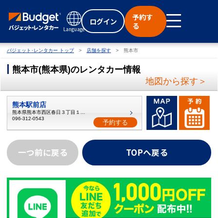
予約す
ログイン
る
Language
バジェット･レンタカー トップ
店舗を探す
熊本市
熊本市
(
熊本県
)
のレンタカー情報
地図から探す＞
熊本駅前店
熊本県熊本市西区春日３丁目１３−６
096-312-0543
予約する
一つ前に戻る
TOPへ戻る