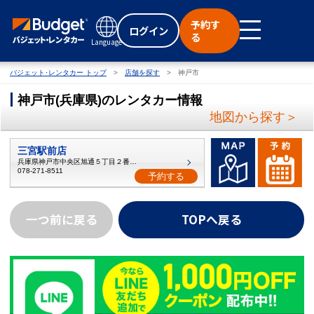
予約す
ログイン
る
Language
バジェット･レンタカー トップ
店舗を探す
神戸市
神戸市
(
兵庫県
)
のレンタカー情報
地図から探す＞
三宮駅前店
兵庫県神戸市中央区旭通５丁目２番３号
078-271-8511
予約する
一つ前に戻る
TOPへ戻る