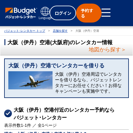
予約す
ログイン
る
Language
バジェット･レンタカー トップ
店舗を探す
大阪（伊丹）空港
大阪（伊丹）空港
(
大阪府
)
のレンタカー情報
地図から探す＞
大阪（伊丹）空港でレンタカーを借りる
大阪（伊丹）空港周辺でレンタカ
ーを借りるなら、バジェットレン
タカーにお任せください！お得な
キャンペーンも実施中です。
大阪（伊丹）空港付近のレンタカー予約なら
バジェット･レンタカー
表示件数
1-1
件 ／ 全
1
ページ