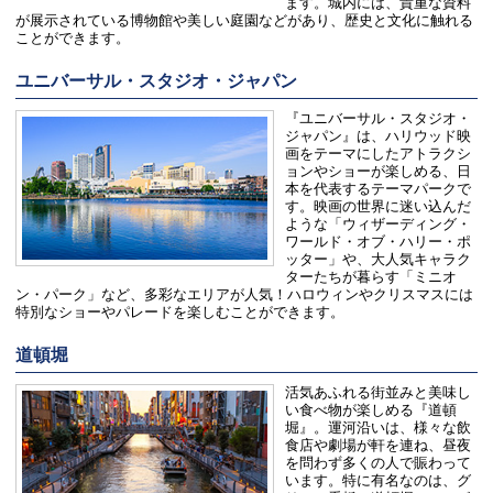
ます。城内には、貴重な資料
が展示されている博物館や美しい庭園などがあり、歴史と文化に触れる
ことができます。
ユニバーサル・スタジオ・ジャパン
『ユニバーサル・スタジオ・
ジャパン』は、ハリウッド映
画をテーマにしたアトラクシ
ョンやショーが楽しめる、日
本を代表するテーマパークで
す。映画の世界に迷い込んだ
ような「ウィザーディング・
ワールド・オブ・ハリー・ポ
ッター」や、大人気キャラク
ターたちが暮らす「ミニオ
ン・パーク」など、多彩なエリアが人気！ハロウィンやクリスマスには
特別なショーやパレードを楽しむことができます。
道頓堀
活気あふれる街並みと美味し
い食べ物が楽しめる『道頓
堀』。運河沿いは、様々な飲
食店や劇場が軒を連ね、昼夜
を問わず多くの人で賑わって
います。特に有名なのは、グ