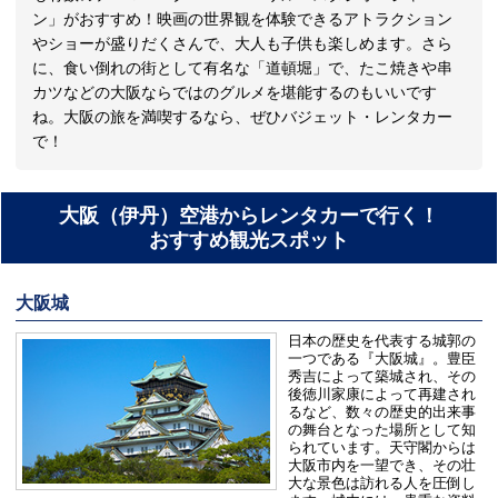
ン」がおすすめ！映画の世界観を体験できるアトラクション
やショーが盛りだくさんで、大人も子供も楽しめます。さら
に、食い倒れの街として有名な「道頓堀」で、たこ焼きや串
カツなどの大阪ならではのグルメを堪能するのもいいです
ね。大阪の旅を満喫するなら、ぜひバジェット・レンタカー
で！
大阪（伊丹）空港からレンタカーで行く！
おすすめ観光スポット
大阪城
日本の歴史を代表する城郭の
一つである『大阪城』。豊臣
秀吉によって築城され、その
後徳川家康によって再建され
るなど、数々の歴史的出来事
の舞台となった場所として知
られています。天守閣からは
大阪市内を一望でき、その壮
大な景色は訪れる人を圧倒し