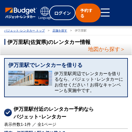
予約す
ログイン
る
Language
バジェット･レンタカー トップ
店舗を探す
伊万里駅
伊万里駅
(
佐賀県
)
のレンタカー情報
地図から探す＞
伊万里駅でレンタカーを借りる
伊万里駅周辺でレンタカーを借り
るなら、バジェット･レンタカーに
お任せください！お得なキャンペ
ーンも実施中です。
伊万里駅付近のレンタカー予約なら
バジェット･レンタカー
表示件数
1-1
件 ／ 全
1
ページ