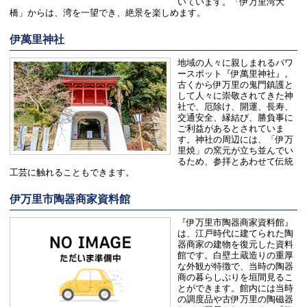
いています。「伊万里湾大
橋」からは、湾を一望でき、絶景を楽しめます。
伊萬里神社
地域の人々に親しまれるパワ
ースポット『伊萬里神社』。
古くから伊万里の鬼門鎮護と
して人々に崇敬されてきた神
社で、厄除け、開運、長寿、
交通安全、縁結び、勝負事に
ご利益があるとされていま
す。神社の周辺には、「伊万
里焼」の窯元が立ち並んでい
るため、参拝とあわせて伝統
工芸に触れることもできます。
伊万里市陶器商家資料館
『伊万里市陶器商家資料館』
は、江戸時代に建てられた陶
器商家の建物を復元した資料
館です。白壁土蔵造りの重厚
な外観が特徴で、当時の陶器
商の暮らしぶりを垣間見るこ
とができます。館内には当時
の調度品や古伊万里の陶磁器