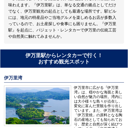
味わえます。『伊万里駅』は、単なる交通の拠点としてだけ
でなく、伊万里観光の起点としても最適な場所です。駅ビル
には、地元の特産品やご当地グルメを楽しめるお店が多数入
っているので、お土産探しや食事にも困りません。『伊万里
駅』を起点に、バジェット・レンタカーで伊万里の伝統工芸
や自然美に触れてみませんか。
伊万里駅からレンタカーで行く！
おすすめ観光スポット
伊万里湾
伊万里市に広がる『伊万里
湾』は、穏やかな海面と美し
い自然が魅力の場所。湾内に
は大小様々な島々が点在し、
変化に富んだ景観を作り出し
ています。また、伊万里湾は
「伊万里焼」の原料となる陶
石の産地としても知られてお
り、歴史と自然が深く結びつ