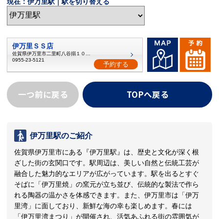
現在：伊万里駅｜駅を切り替える
伊万里ＳＳ店
佐賀県伊万里市二里町八谷搦１０８９
0955-23-5121
予約する
一つ前に戻る
TOPへ戻る
伊万里駅のご紹介
佐賀県伊万里市にある『伊万里駅』は、歴史と文化が深く根
ざした街の玄関口です。駅周辺は、美しい自然と伝統工芸が
融合した魅力的なエリアが広がっています。駅を出るとすぐ
そばに「伊万里焼」の窯元が立ち並び、伝統的な製法で作ら
れる陶器の温かさを体感できます。また、伊万里市は「伊万
里湾」に面しており、新鮮な海の幸も楽しめます。春には
「伊万里湾まつり」が開催され、活気あふれる街の雰囲気が