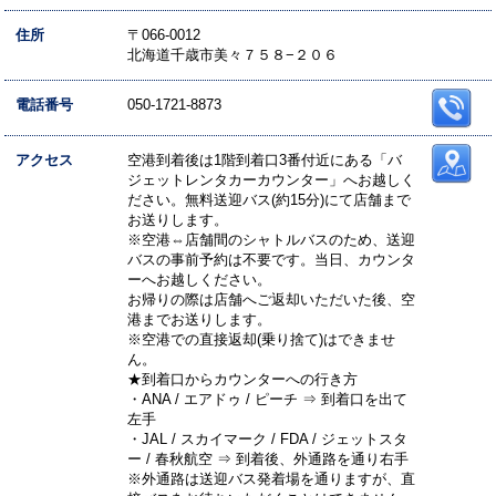
住所
〒066-0012
北海道千歳市美々７５８−２０６
電話番号
050-1721-8873
アクセス
空港到着後は1階到着口3番付近にある「バ
ジェットレンタカーカウンター」へお越しく
ださい。無料送迎バス(約15分)にて店舗まで
お送りします。
※空港⇔店舗間のシャトルバスのため、送迎
バスの事前予約は不要です。当日、カウンタ
ーへお越しください。
お帰りの際は店舗へご返却いただいた後、空
港までお送りします。
※空港での直接返却(乗り捨て)はできませ
ん。
★到着口からカウンターへの行き方
・ANA / エアドゥ / ピーチ ⇒ 到着口を出て
左手
・JAL / スカイマーク / FDA / ジェットスタ
ー / 春秋航空 ⇒ 到着後、外通路を通り右手
※外通路は送迎バス発着場を通りますが、直