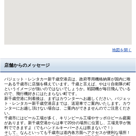
地図を開く
店舗からのメッセージ
バジェット・レンタカー新千歳空港店は、政府専用機格納庫が国内に唯
一ある千歳市に店舗を構えています。千歳と言えば、やはり自衛隊の町
というイメージが強いのではないでしょうか。戦闘機が毎日飛んでいる
ので、飛行機好きにはたまらない町です。
新千歳空港に到着後は、まずはカウンターへお越しください。バジェッ
ト・レンタカー新千歳空港店までは、送迎車でご案内いたします。カウ
ンターにお越し頂けない場合は、ご案内ができませんのでご注意くださ
い。
千歳市にはビール工場が多く、キリンビール工場やサッポロビール庭園
があります。新千歳空港からは車で20分の場所に位置し、工場見学が無
料でできますよ（でもハンドルキーパーさんは飲まないで！）
そして、なんといっても千歳市は道内各方面へアクセスが便利な場所！