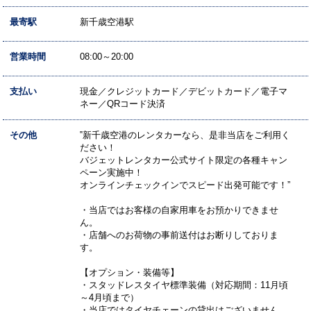
最寄駅
新千歳空港駅
営業時間
08:00～20:00
支払い
現金／クレジットカード／デビットカード／電子マ
ネー／QRコード決済
その他
‟新千歳空港のレンタカーなら、是非当店をご利用く
ださい！
バジェットレンタカー公式サイト限定の各種キャン
ペーン実施中！
オンラインチェックインでスピード出発可能です！”
・当店ではお客様の自家用車をお預かりできませ
ん。
・店舗へのお荷物の事前送付はお断りしておりま
す。
【オプション・装備等】
・スタッドレスタイヤ標準装備（対応期間：11月頃
～4月頃まで）
・当店ではタイヤチェーンの貸出はございません。