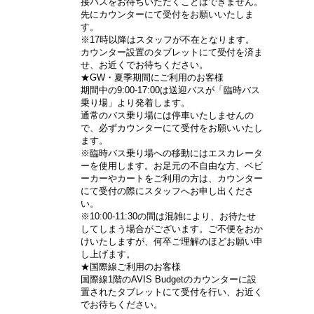
接バスをお待ちいただくことはできません。
先にカウンターにて受付をお願いいたしま
す。
※17時以降はスタッフが不在となります。
カウンター設置のタブレットにて受付を済ま
せ、お近くでお待ちください。
★GW・夏季期間にご利用のお客様
期間中の9:00-17:00は送迎バスが「臨時バス
乗り場」より発着します。
通常のバス乗り場には停車いたしませんの
で、必ずカウンターにて受付をお願いいたし
ます。
※臨時バス乗り場への移動にはエスカレータ
ーを使用します。お足元の不自由な方、ベビ
ーカーやカートをご利用の方は、カウンター
にて受付の際にスタッフへお申し出くださ
い。
※10:00-11:30の間は混雑により、お待たせ
してしまう場合がございます。ご不便をおか
けいたしますが、何卒ご理解のほどお願い申
し上げます。
★国際線ご利用のお客様
国際線1階のAVIS Budgetのカウンターに設
置されたタブレットにて受付を行い、お近く
でお待ちください。