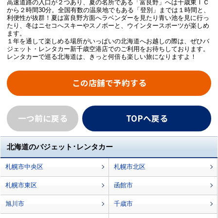
高速道路の入口が２つあり、夏の名所である「富良野」へは千歳東ＩＣ
から２時間30分。全国有数の温泉地でもある「登別」までは１時間と、
利便性が抜群！夏は富良野方面へラベンダーを見たり青い池を見に行っ
たり、冬はニセコへスキーやスノボーと、ウインタースポーツが楽しめ
ます。
１年を通して楽しめる場所がいっぱいの北海道へお越しの際は、ぜひバ
ジェット・レンタカー新千歳空港店でのご利用をお待ちしております。
レンタカーで巡る北海道は、きっと何倍も楽しい旅になりますよ！
この店舗で予約する
一つ前に戻る
TOPへ戻る
北海道のバジェット･レンタカー
札幌市中央区
札幌市北区
札幌市東区
函館市
旭川市
千歳市