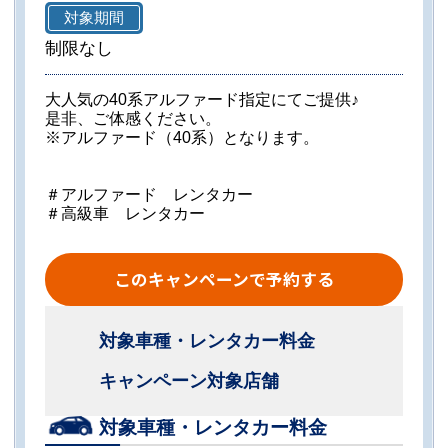
対象期間
制限なし
大人気の40系アルファード指定にてご提供♪
是非、ご体感ください。
※アルファード（40系）となります。
＃アルファード レンタカー
＃高級車 レンタカー
このキャンペーンで予約する
対象車種・レンタカー料金
キャンペーン対象店舗
対象車種・レンタカー料金