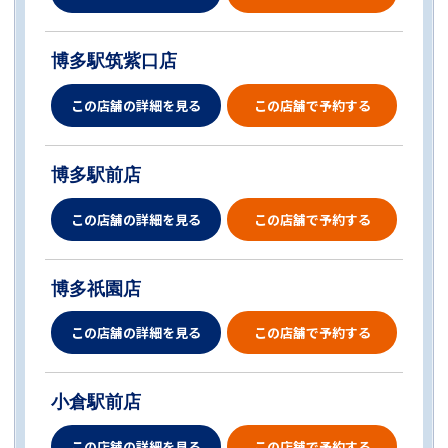
博多駅筑紫口店
この店舗の詳細を見る
この店舗で予約する
博多駅前店
この店舗の詳細を見る
この店舗で予約する
博多祇園店
この店舗の詳細を見る
この店舗で予約する
小倉駅前店
この店舗の詳細を見る
この店舗で予約する