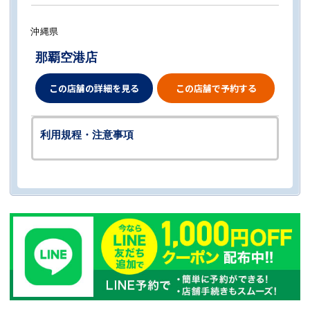
沖縄県
那覇空港店
この店舗の詳細を見る
この店舗で予約する
利用規程・注意事項