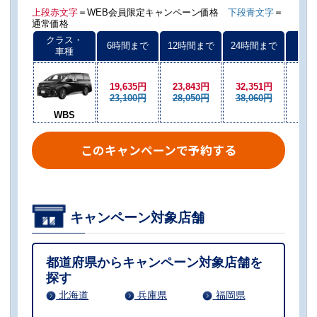
上段赤文字
＝WEB会員限定キャンペーン価格
下段青文字
＝
通常価格
クラス・
6時間まで
12時間まで
24時間まで
以後
車種
19,635円
23,843円
32,351円
21,
23,100円
28,050円
38,060円
25,
WBS
このキャンペーンで予約する
キャンペーン対象店舗
都道府県からキャンペーン対象店舗を
探す
北海道
兵庫県
福岡県