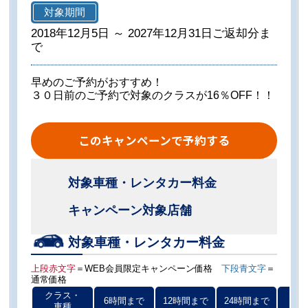
対象期間
2018年12月5日 ～ 2027年12月31日ご返却分ま
で
早めのご予約がおすすめ！
３０日前のご予約で対象のクラスが16％OFF！！
このキャンペーンで予約する
対象車種・レンタカー料金
キャンペーン対象店舗
対象車種・レンタカー料金
上段赤文字
＝WEB会員限定キャンペーン価格
下段青文字
＝
通常価格
クラス・
6時間まで
12時間まで
24時間まで
以後
車種