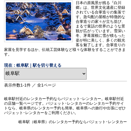
日本の原風景が残る『白川
郷』は、世界文化遺産に登録
されている合掌造りの集落で
す。急勾配の屋根が特徴的な
合掌造りの家々が立ち並び、
まるで童話の世界のような景
観が広がっています。雪深い
冬、茅葺屋根に雪が積もった
姿が特に美しく、多くの観光
客を魅了します。合掌造りの
家屋を見学するほか、伝統工芸体験など様々な体験をすることができま
す。
現在：岐阜駅｜駅を切り替える
表示件数
1-1
件 ／ 全
1
ページ
岐阜駅付近のレンタカー予約ならバジェット･レンタカー。岐阜駅付近
の店舗一覧ページです。バジェット･レンタカーのレンタカー予約サイ
トなら、岐阜県のレンタカー予約も簡単。岐阜県への旅行や出張にぜひ
バジェット･レンタカーをご利用ください。
岐阜駅（岐阜県）のレンタカー予約ならバジェット･レンタカー