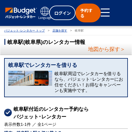
予約す
ログイン
る
Language
バジェット･レンタカー トップ
店舗を探す
岐阜駅
岐阜駅
(
岐阜県
)
のレンタカー情報
地図から探す＞
岐阜駅でレンタカーを借りる
岐阜駅周辺でレンタカーを借りる
なら、バジェット･レンタカーにお
任せください！お得なキャンペー
ンも実施中です。
岐阜駅付近のレンタカー予約なら
バジェット･レンタカー
表示件数
1-1
件 ／ 全
1
ページ