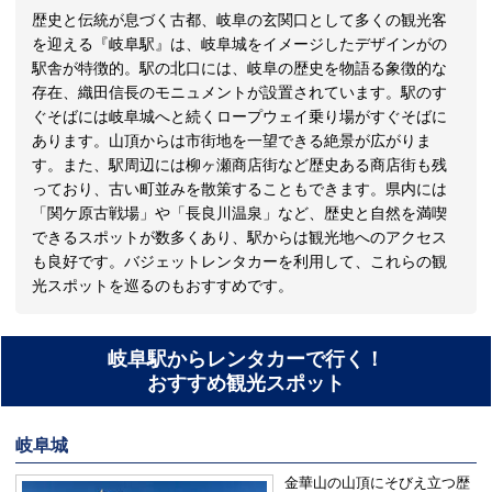
歴史と伝統が息づく古都、岐阜の玄関口として多くの観光客
を迎える『岐阜駅』は、岐阜城をイメージしたデザインがの
駅舎が特徴的。駅の北口には、岐阜の歴史を物語る象徴的な
存在、織田信長のモニュメントが設置されています。駅のす
ぐそばには岐阜城へと続くロープウェイ乗り場がすぐそばに
あります。山頂からは市街地を一望できる絶景が広がりま
す。また、駅周辺には柳ヶ瀬商店街など歴史ある商店街も残
っており、古い町並みを散策することもできます。県内には
「関ケ原古戦場」や「長良川温泉」など、歴史と自然を満喫
できるスポットが数多くあり、駅からは観光地へのアクセス
も良好です。バジェットレンタカーを利用して、これらの観
光スポットを巡るのもおすすめです。
岐阜駅からレンタカーで行く！
おすすめ観光スポット
岐阜城
金華山の山頂にそびえ立つ歴