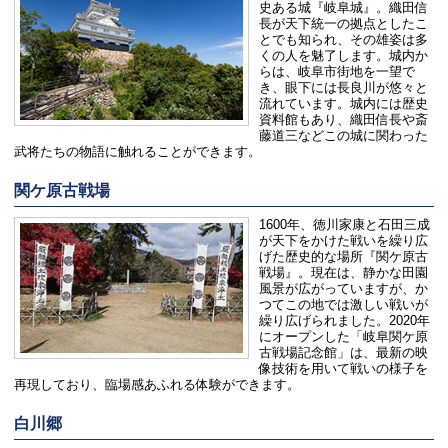
史ある城『岐阜城』。織田信
長が天下統一の拠点としたこ
とでも知られ、その雄姿は多
くの人を魅了します。城内か
らは、岐阜市街地を一望で
き、眼下には長良川が悠々と
流れています。城内には歴史
資料館もあり、織田信長や斎
藤道三などこの城に関わった
武将たちの物語に触れることができます。
関ケ原古戦場
1600年、徳川家康と石田三成
が天下をかけた戦いを繰り広
げた歴史的な場所『関ケ原古
戦場』。現在は、静かな田園
風景が広がっていますが、か
つてこの地では激しい戦いが
繰り広げられました。2020年
にオープンした「岐阜関ケ原
古戦場記念館」は、最新の映
像技術を用いて戦いの様子を
再現しており、臨場感あふれる体験ができます。
白川郷