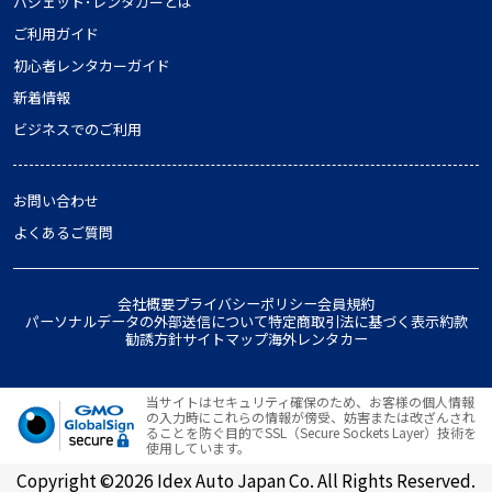
バジェット･レンタカーとは
ご利用ガイド
初心者レンタカーガイド
新着情報
ビジネスでのご利用
お問い合わせ
よくあるご質問
会社概要
プライバシーポリシー
会員規約
パーソナルデータの外部送信について
特定商取引法に基づく表示
約款
勧誘方針
サイトマップ
海外レンタカー
当サイトはセキュリティ確保のため、お客様の個人情報
の入力時にこれらの情報が傍受、妨害または改ざんされ
ることを防ぐ目的でSSL（Secure Sockets Layer）技術を
使用しています。
Copyright ©2026 Idex Auto Japan Co. All Rights Reserved.