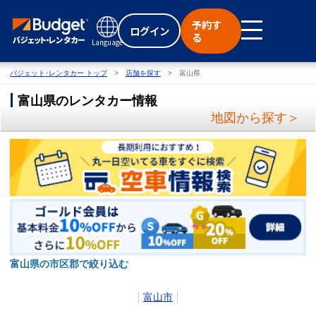
予約す
ログイン
る
Language
バジェット･レンタカー トップ
店舗を探す
富山県
富山県のレンタカー情報
地図から探す＞
富山県の市区郡で絞り込む
富山市