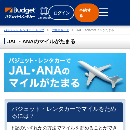
予約す
ログイン
る
Language
バジェット･レンタカー トップ
ご利用ガイド
JAL・ANAのマイルがたまる
JAL・ANAのマイルがたまる
バジェット・レンタカーでマイルをため
るには？
下記のいずれかの方法でマイルを貯めることができ