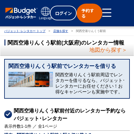
予約す
ログイン
る
Language
バジェット･レンタカー トップ
店舗を探す
関西空港りんくう駅前
関西空港りんくう駅前
(
大阪府
)
のレンタカー情報
地図から探す＞
関西空港りんくう駅前でレンタカーを借りる
関西空港りんくう駅前周辺でレン
タカーを借りるなら、バジェット･
レンタカーにお任せください！お
得なキャンペーンも実施中です。
関西空港りんくう駅前付近のレンタカー予約なら
バジェット･レンタカー
表示件数
1-1
件 ／ 全
1
ページ