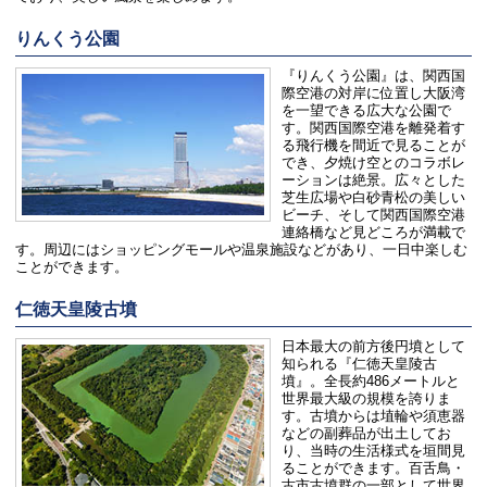
りんくう公園
『りんくう公園』は、関西国
際空港の対岸に位置し大阪湾
を一望できる広大な公園で
す。関西国際空港を離発着す
る飛行機を間近で見ることが
でき、夕焼け空とのコラボレ
ーションは絶景。広々とした
芝生広場や白砂青松の美しい
ビーチ、そして関西国際空港
連絡橋など見どころが満載で
す。周辺にはショッピングモールや温泉施設などがあり、一日中楽しむ
ことができます。
仁徳天皇陵古墳
日本最大の前方後円墳として
知られる『仁徳天皇陵古
墳』。全長約486メートルと
世界最大級の規模を誇りま
す。古墳からは埴輪や須恵器
などの副葬品が出土してお
り、当時の生活様式を垣間見
ることができます。百舌鳥・
古市古墳群の一部として世界