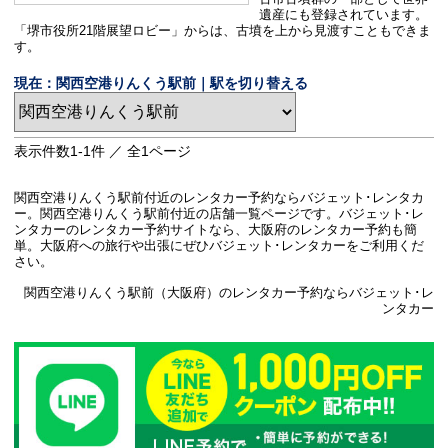
遺産にも登録されています。
「堺市役所21階展望ロビー」からは、古墳を上から見渡すこともできま
す。
現在：関西空港りんくう駅前｜駅を切り替える
表示件数
1-1
件 ／ 全
1
ページ
関西空港りんくう駅前付近のレンタカー予約ならバジェット･レンタカ
ー。関西空港りんくう駅前付近の店舗一覧ページです。バジェット･レ
ンタカーのレンタカー予約サイトなら、大阪府のレンタカー予約も簡
単。大阪府への旅行や出張にぜひバジェット･レンタカーをご利用くだ
さい。
関西空港りんくう駅前（大阪府）のレンタカー予約ならバジェット･レ
ンタカー