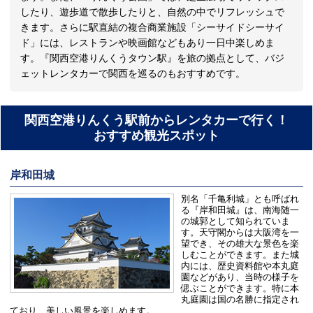
したり、遊歩道で散歩したりと、自然の中でリフレッシュで
きます。さらに駅直結の複合商業施設「シーサイドシーサイ
ド」には、レストランや映画館などもあり一日中楽しめま
す。『関西空港りんくうタウン駅』を旅の拠点として、バジ
ェットレンタカーで関西を巡るのもおすすめです。
関西空港りんくう駅前からレンタカーで行く！
おすすめ観光スポット
岸和田城
別名「千亀利城」とも呼ばれ
る『岸和田城』は、南海随一
の城郭として知られていま
す。天守閣からは大阪湾を一
望でき、その雄大な景色を楽
しむことができます。また城
内には、歴史資料館や本丸庭
園などがあり、当時の様子を
偲ぶことができます。特に本
丸庭園は国の名勝に指定され
ており、美しい風景を楽しめます。