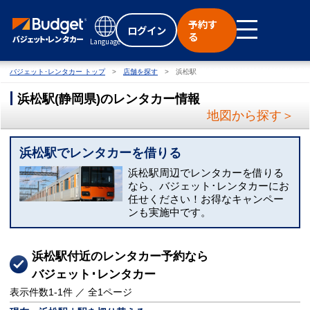
予約す
ログイン
る
Language
バジェット･レンタカー トップ
店舗を探す
浜松駅
浜松駅
(
静岡県
)
のレンタカー情報
地図から探す＞
浜松駅でレンタカーを借りる
浜松駅周辺でレンタカーを借りる
なら、バジェット･レンタカーにお
任せください！お得なキャンペー
ンも実施中です。
浜松駅付近のレンタカー予約なら
バジェット･レンタカー
表示件数
1-1
件 ／ 全
1
ページ