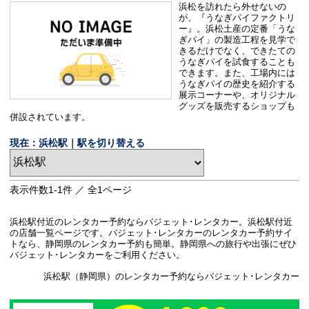
浜松を訪れたら外せないの
が、『うなぎパイファクトリ
ー』。浜松土産の定番「うな
ぎパイ」の製造工程を見学で
きるだけでなく、できたての
うなぎパイを試食することも
できます。また、工場内には
うなぎパイの歴史を紹介する
展示コーナーや、オリジナル
グッズを販売するショップも
併設されています。
現在：浜松駅｜駅を切り替える
表示件数
1-1
件 ／ 全
1
ページ
浜松駅付近のレンタカー予約ならバジェット･レンタカー。浜松駅付近
の店舗一覧ページです。バジェット･レンタカーのレンタカー予約サイ
トなら、静岡県のレンタカー予約も簡単。静岡県への旅行や出張にぜひ
バジェット･レンタカーをご利用ください。
浜松駅（静岡県）のレンタカー予約ならバジェット･レンタカー