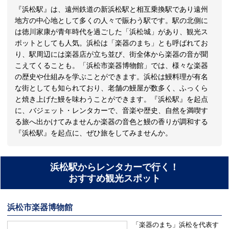
『浜松駅』は、遠州鉄道の新浜松駅と相互乗換駅であり遠州
地方の中心地として多くの人々で賑わう駅です。駅の北側に
は徳川家康が青年時代を過ごした「浜松城」があり、観光ス
ポットとしても人気。浜松は「楽器のまち」とも呼ばれてお
り、駅周辺には楽器店が立ち並び、街全体から楽器の音が聞
こえてくることも。「浜松市楽器博物館」では、様々な楽器
の歴史や仕組みを学ぶことができます。浜松は鰻料理が有名
な街としても知られており、老舗の鰻屋が数多く、ふっくら
と焼き上げた鰻を味わうことができます。『浜松駅』を起点
に、バジェット・レンタカーで、音楽や歴史、自然を満喫す
る旅へ出かけてみませんか楽器の音色と鰻の香りが調和する
『浜松駅』を起点に、ぜひ旅をしてみませんか。
浜松駅からレンタカーで行く！
おすすめ観光スポット
浜松市楽器博物館
「楽器のまち」浜松を代表す