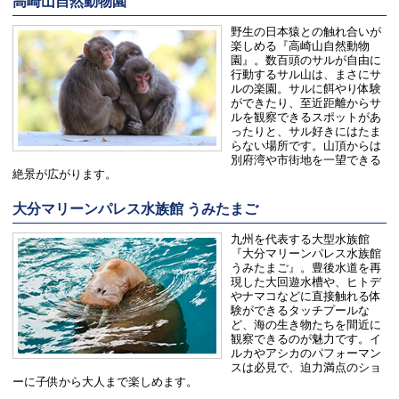
高崎山自然動物園
野生の日本猿との触れ合いが
楽しめる『高崎山自然動物
園』。数百頭のサルが自由に
行動するサル山は、まさにサ
ルの楽園。サルに餌やり体験
ができたり、至近距離からサ
ルを観察できるスポットがあ
ったりと、サル好きにはたま
らない場所です。山頂からは
別府湾や市街地を一望できる
絶景が広がります。
大分マリーンパレス水族館 うみたまご
九州を代表する大型水族館
『大分マリーンパレス水族館
うみたまご』。豊後水道を再
現した大回遊水槽や、ヒトデ
やナマコなどに直接触れる体
験ができるタッチプールな
ど、海の生き物たちを間近に
観察できるのが魅力です。イ
ルカやアシカのパフォーマン
スは必見で、迫力満点のショ
ーに子供から大人まで楽しめます。