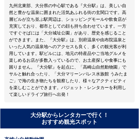
九州北東部、大分県の中心駅である『大分駅』は、美しい自
然と豊かな温泉に囲まれた活気あふれる街の玄関口です。高
層ビルが立ち並ぶ駅周辺は、ショッピングモールや飲食店が
充実しており、都市としての顔も持ち合わせています。一方
ですぐそばには「大分城址公園」があり、歴史を感じること
ができます。また、『大分駅』は、別府温泉や由布院温泉と
いった人気の温泉地へのアクセスも良く、多くの観光客が利
用しています。駅ビルには、地元の特産品やご当地グルメを
楽しめるお店が多数入っているので、お土産探しや食事にも
困りません。『大分駅』を起点に、「高崎山自然動物園」で
サルと触れ合ったり、「大分マリーンパレス水族館 うみたま
ご」で海の生き物たちを観察したり、様々なアクティビティ
を楽しむことができます。バジェット・レンタカーを利用し
て楽しいドライブ旅行へ出発！
大分駅からレンタカーで行く！
おすすめ観光スポット