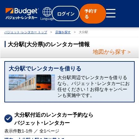
予約す
ログイン
る
Language
バジェット･レンタカー トップ
店舗を探す
大分駅
大分駅
(
大分県
)
のレンタカー情報
地図から探す＞
大分駅でレンタカーを借りる
大分駅周辺でレンタカーを借りる
なら、バジェット･レンタカーにお
任せください！お得なキャンペー
ンも実施中です。
大分駅付近のレンタカー予約なら
バジェット･レンタカー
表示件数
1-1
件 ／ 全
1
ページ