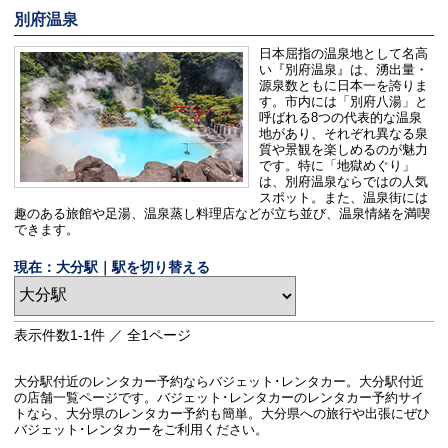
別府温泉
日本屈指の温泉地として名高
い『別府温泉』は、湧出量・
源泉数ともに日本一を誇りま
す。市内には「別府八湯」と
呼ばれる8つの代表的な温泉
地があり、それぞれ異なる泉
質や景観を楽しめるのが魅力
です。特に「地獄めぐり」
は、別府温泉ならではの人気
スポット。また、温泉街には
趣のある旅館や足湯、温泉蒸し料理店などが立ち並び、温泉情緒を満喫
できます。
現在：大分駅｜駅を切り替える
表示件数
1-1
件 ／ 全
1
ページ
大分駅付近のレンタカー予約ならバジェット･レンタカー。大分駅付近
の店舗一覧ページです。バジェット･レンタカーのレンタカー予約サイ
トなら、大分県のレンタカー予約も簡単。大分県への旅行や出張にぜひ
バジェット･レンタカーをご利用ください。