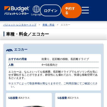
予約す
ログイン
る
Language
バジェット･レンタカー トップ
車種・料金
エコカー
車種・料金／エコカー
エコカー
おすすめの用途
街乗り、近距離の移動、長距離ドライブ
人数
4〜5名様向け
エコカーは、なんといっても低燃費。長距離ドライブでもガソリン代を気に
せず運転することができます。静音性にも優れており、快適な移動空間であ
るといえます。
※エリアによって取扱車種が異なりますので、ご利用店舗にてご確認くださ
い。
5名
様乗
5名
様乗
/EAクラス
/ECクラス