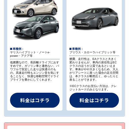
車種例：
車種例：
ヤリスハイブリット・ノートe-
プリウス・カローラハイブリット等
power・アクア等
燃費、走行性は、EAクラスと大きく
低燃費なので、長距離ドライブにおす
変わりませんが、車内の居住性はEC
すめです。ガソリン車と遜色ない、パ
クラスのほうが上質であるといえま
ワフルで安定した走りは快適そのも
す。車体がやや大きくなるため、大人
の。高速走行時もエンジン音を気にす
がリアシートに座った場合の足元空間
ることなく、快適な移動空間でドライ
は、本クラスが断然広く、ゆったりと
ブライフを豊かにしてくれます。
座ることができます。
※ECクラスのお支払い方法は、クレ
ジットカードのみとなります。
料金はコチラ
料金はコチラ