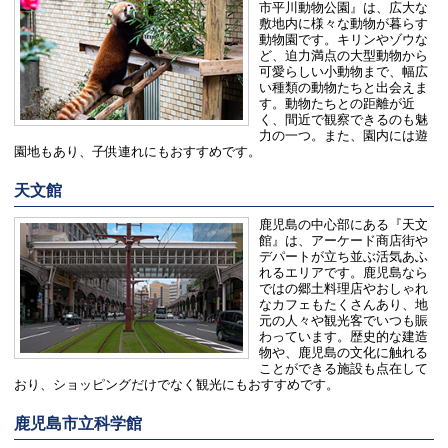
市平川動物公園』は、広大な
敷地内に様々な動物が暮らす
動物園です。キリンやゾウな
ど、迫力満点の大型動物から
可愛らしい小動物まで、幅広
い種類の動物たちと出会えま
す。動物たちとの距離が近
く、間近で観察できるのも魅
力の一つ。また、園内には遊
園地もあり、子供連れにもおすすめです。
天文館
鹿児島の中心部にある『天文
館』は、アーケード商店街や
デパートが立ち並ぶ活気あふ
れるエリアです。鹿児島なら
ではの郷土料理店やおしゃれ
なカフェもたくさんあり、地
元の人々や観光客でいつも賑
わっています。歴史的な建造
物や、鹿児島の文化に触れる
ことができる施設も点在して
おり、ショッピングだけでなく観光にもおすすめです。
鹿児島市立科学館