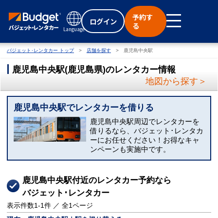
予約す
ログイン
る
Language
バジェット･レンタカー トップ
店舗を探す
鹿児島中央駅
鹿児島中央駅
(
鹿児島県
)
のレンタカー情報
地図から探す＞
鹿児島中央駅でレンタカーを借りる
鹿児島中央駅周辺でレンタカーを
借りるなら、バジェット･レンタカ
ーにお任せください！お得なキャ
ンペーンも実施中です。
鹿児島中央駅付近のレンタカー予約なら
バジェット･レンタカー
表示件数
1-1
件 ／ 全
1
ページ