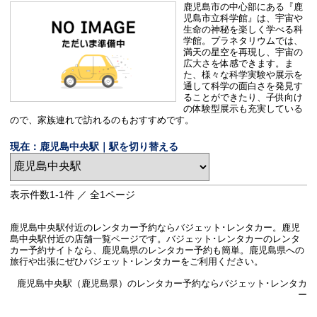
鹿児島市の中心部にある『鹿
児島市立科学館』は、宇宙や
生命の神秘を楽しく学べる科
学館。プラネタリウムでは、
満天の星空を再現し、宇宙の
広大さを体感できます。ま
た、様々な科学実験や展示を
通して科学の面白さを発見す
ることができたり、子供向け
の体験型展示も充実している
ので、家族連れで訪れるのもおすすめです。
現在：鹿児島中央駅｜駅を切り替える
表示件数
1-1
件 ／ 全
1
ページ
鹿児島中央駅付近のレンタカー予約ならバジェット･レンタカー。鹿児
島中央駅付近の店舗一覧ページです。バジェット･レンタカーのレンタ
カー予約サイトなら、鹿児島県のレンタカー予約も簡単。鹿児島県への
旅行や出張にぜひバジェット･レンタカーをご利用ください。
鹿児島中央駅（鹿児島県）のレンタカー予約ならバジェット･レンタカ
ー