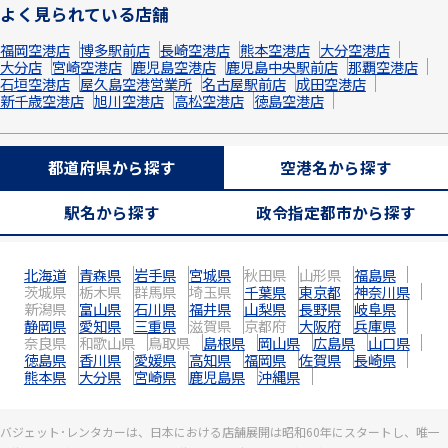
よく見られている店舗
福岡空港店
博多駅前店
長崎空港店
熊本空港店
大分空港店
大分店
宮崎空港店
鹿児島空港店
鹿児島中央駅前店
那覇空港店
石垣空港店
屋久島空港営業所
名古屋駅前店
成田空港店
新千歳空港店
旭川空港店
高松空港店
徳島空港店
都道府県から探す
空港名から探す
駅名から探す
政令指定都市から探す
北海道
青森県
岩手県
宮城県
秋田県
山形県
福島県
茨城県
栃木県
群馬県
埼玉県
千葉県
東京都
神奈川県
新潟県
富山県
石川県
福井県
山梨県
長野県
岐阜県
静岡県
愛知県
三重県
滋賀県
京都府
大阪府
兵庫県
奈良県
和歌山県
鳥取県
島根県
岡山県
広島県
山口県
徳島県
香川県
愛媛県
高知県
福岡県
佐賀県
長崎県
熊本県
大分県
宮崎県
鹿児島県
沖縄県
バジェット･レンタカーは、日本における店舗展開は昭和60年にスタートし、唯一