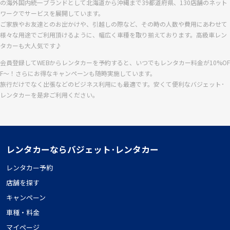
の海外国内統一ブランドとして北海道から沖縄まで39都道府県、130店舗のネット
ワークでサービスを展開しています。
ご家族やお友達とのお出かけや、引越しの際など、その時の人数や費用にあわせて
様々な用途でご利用頂けるように、幅広く車種を取り揃えております。高級車レン
タカーも大人気です♪
会員登録してWEBからレンタカーを予約すると、いつでもレンタカー料金が10%OF
F〜！さらにお得なキャンペーンも随時実施しています。
旅行だけでなく出張などのビジネス利用にも最適です。安くて便利なバジェット･
レンタカーを是非ご利用ください。
レンタカーならバジェット･レンタカー
レンタカー予約
店舗を探す
キャンペーン
車種・料金
マイページ