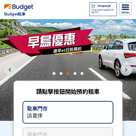
language
Click here resident of
the EU
Budget租車
1
2
3
4
5
請點擊按鈕開始預約租車
取車門市
請選擇
使用國際駕照 駕駛本公司的租賃車輛時
還車門市