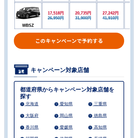
17,518円
20,735円
27,242円
18,
26,950円
31,900円
41,910円
28,
WBSZ
このキャンペーンで予約する
キャンペーン対象店舗
都道府県からキャンペーン対象店舗を
探す
北海道
愛知県
三重県
大阪府
岡山県
徳島県
香川県
愛媛県
高知県