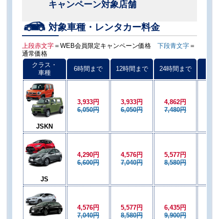
キャンペーン対象店舗
対象車種・レンタカー料金
上段赤文字
＝WEB会員限定キャンペーン価格
下段青文字
＝
通常価格
クラス・
6時間まで
12時間まで
24時間まで
以後
車種
3,933円
3,933円
4,862円
3,9
6,050円
6,050円
7,480円
6,0
JSKN
4,290円
4,576円
5,577円
4,5
6,600円
7,040円
8,580円
7,0
JS
4,576円
5,577円
6,435円
5,5
7,040円
8,580円
9,900円
8,5