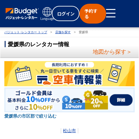
予約す
ログイン
る
Language
バジェット･レンタカー トップ
店舗を探す
愛媛県
愛媛県のレンタカー情報
地図から探す＞
愛媛県の市区郡で絞り込む
松山市