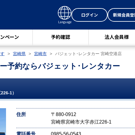
ログイン
新規会員登
Language
ンペーン
予約確認
法人会員様
探す
宮崎県
宮崎市
バジェット･レンタカー 宮崎空港店
ー予約ならバジェット･レンタカー
26-1）
住所
〒880-0912
宮崎県宮崎市大字赤江226-1
電話番号
0985-56-0543