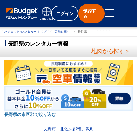
予約す
ログイン
る
Language
バジェット･レンタカー トップ
店舗を探す
長野県
長野県のレンタカー情報
地図から探す＞
長野県の市区郡で絞り込む
長野市
北佐久郡軽井沢町