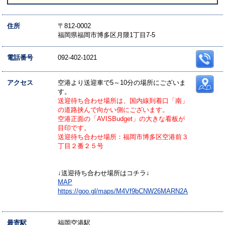
住所
〒812-0002
福岡県福岡市博多区月隈1丁目7-5
電話番号
092-402-1021
アクセス
空港より送迎車で5～10分の場所にございま
す。
送迎待ち合わせ場所は、国内線到着口「南」
の道路挟んで向かい側にございます。
空港正面の「AVISBudget」の大きな看板が
目印です。
送迎待ち合わせ場所：福岡市博多区空港前３
丁目２番２５号
↓送迎待ち合わせ場所はコチラ↓
MAP
https://goo.gl/maps/M4Vf9bCNW26MARN2A
最寄駅
福岡空港駅