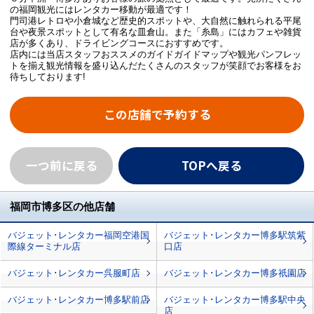
の福岡観光にはレンタカー移動が最適です！
門司港レトロや小倉城など歴史的スポットや、大自然に触れられる平尾
台や夜景スポットとして有名な皿倉山。また「糸島」にはカフェや雑貨
店が多くあり、ドライビングコースにおすすめです。
店内には当店スタッフおススメのガイドガイドマップや観光パンフレッ
トを揃え観光情報を盛り込んだたくさんのスタッフが笑顔でお客様をお
待ちしております!
この店舗で予約する
一つ前に戻る
TOPへ戻る
福岡市博多区の他店舗
バジェット･レンタカー福岡空港国
バジェット･レンタカー博多駅筑紫
際線ターミナル店
口店
バジェット･レンタカー呉服町店
バジェット･レンタカー博多祇園店
バジェット･レンタカー博多駅前店
バジェット･レンタカー博多駅中央
店