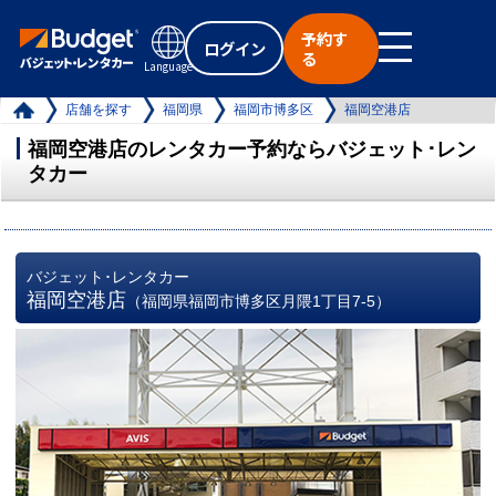
予約す
ログイン
る
Language
店舗を探す
福岡県
福岡市博多区
福岡空港店
福岡空港店のレンタカー予約ならバジェット･レン
タカー
バジェット･レンタカー
福岡空港店
（福岡県福岡市博多区月隈1丁目7-5）