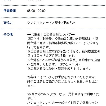
営業時間
08:00～20:00
支払い
クレジットカード／現金／PayPay
その他
■■【重要】ご出発店舗について■■
福岡空港ご到着後、空港前3-2-25の送迎場所より 福
岡空港出発店（福岡市博多区月隈1-7-5）まで送迎を
行っております。
※ご出発店舗は空港前3-2-25ではなく、福岡空港出発
店（福岡市博多区月隈1-7-5）です。
※空港前3-2-25の送迎場所へ到着後、送迎車にて店舗
へご案内いたします。（約5分～10分）
※店舗到着後に受付・貸渡手続きを行います。
お客様にはご不便とお手数をおかけいたしますが、
何卒ご理解とご協力のほどよろしくお願い申し上げ
ます。
"福岡空港のレンタカーなら、是非当店をご利用くだ
さい！
バジェットレンタカー公式サイト限定の各種キャン