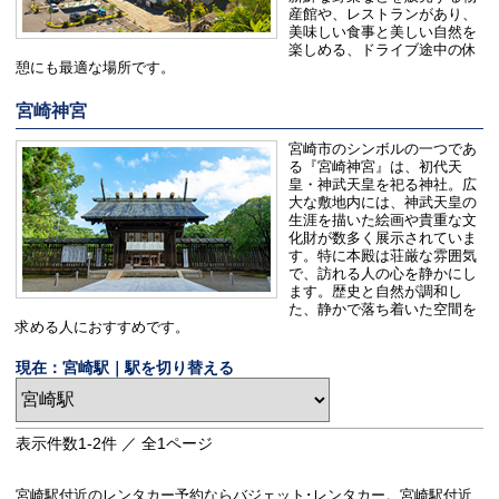
産館や、レストランがあり、
美味しい食事と美しい自然を
楽しめる、ドライブ途中の休
憩にも最適な場所です。
宮崎神宮
宮崎市のシンボルの一つであ
る『宮崎神宮』は、初代天
皇・神武天皇を祀る神社。広
大な敷地内には、神武天皇の
生涯を描いた絵画や貴重な文
化財が数多く展示されていま
す。特に本殿は荘厳な雰囲気
で、訪れる人の心を静かにし
ます。歴史と自然が調和し
た、静かで落ち着いた空間を
求める人におすすめです。
現在：宮崎駅｜駅を切り替える
表示件数
1-2
件 ／ 全
1
ページ
宮崎駅付近のレンタカー予約ならバジェット･レンタカー。宮崎駅付近