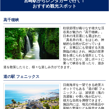
宮崎駅からレンタカーで行く！
おすすめ観光スポット
高千穂峡
柱状節理が織りなす雄大な渓
谷美が魅力の『高千穂峡』。
日本の滝百選にも選ばれた
「真名井の滝」をはじめ、神
秘的な自然が広がっていま
す。古事記にも登場する天孫
降臨の地とされ、神話の世界
観を感じられる場所としても
知られており、貸しボートに
乗って峡谷を巡ったり、遊歩
道を散策したりと、様々な楽しみ方ができます。
道の駅 フェニックス
日南海岸を一望できる絶景ス
ポットでもある『道の駅 フェ
ニックス』は、波状岩（鬼の
洗濯板）や青い海が広がり、
雄大な自然を満喫できます。
施設内には、地元の特産品や
新鮮な野菜などを販売する物