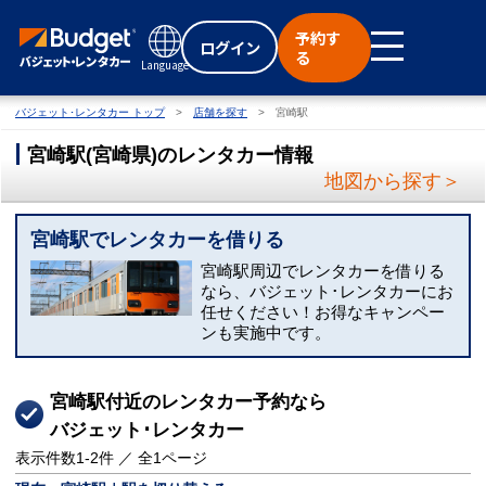
予約す
ログイン
る
Language
バジェット･レンタカー トップ
店舗を探す
宮崎駅
宮崎駅
(
宮崎県
)
のレンタカー情報
地図から探す＞
宮崎駅でレンタカーを借りる
宮崎駅周辺でレンタカーを借りる
なら、バジェット･レンタカーにお
任せください！お得なキャンペー
ンも実施中です。
宮崎駅付近のレンタカー予約なら
バジェット･レンタカー
表示件数
1-2
件 ／ 全
1
ページ