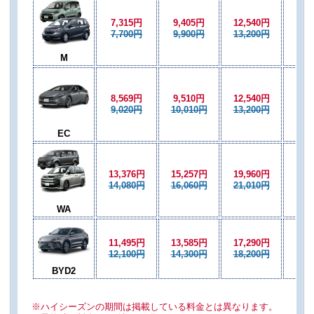
7,315円
9,405円
12,540円
8,8
7,700円
9,900円
13,200円
9,3
M
8,569円
9,510円
12,540円
9,5
9,020円
10,010円
13,200円
10,
EC
13,376円
15,257円
19,960円
15,
14,080円
16,060円
21,010円
16,
WA
11,495円
13,585円
17,290円
13,
12,100円
14,300円
18,200円
14,
BYD2
※ハイシーズンの期間は掲載している料金とは異なります。