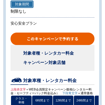
対象期間
制限なし
安心安全プラン
このキャンペーンで予約する
対象者種・レンタカー料金
キャンペーン対象店舗
対象車種・レンタカー料金
上段赤文字
＝WEB会員限定キャンペーン価格(レンタカー料
金・セーフティーパック料金込み）
下段青文字
＝通常価格
クラス・
6時間まで
12時間まで
24時間まで
以後
車種