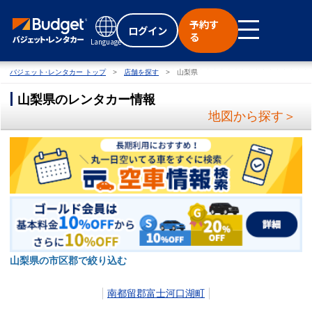
予約す
ログイン
る
Language
バジェット･レンタカー トップ
店舗を探す
山梨県
山梨県のレンタカー情報
地図から探す＞
山梨県の市区郡で絞り込む
南都留郡富士河口湖町