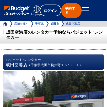
予約す
ログイン
る
Language
店舗を探す
千葉県
成田市
成田空港店
成田空港店のレンタカー予約ならバジェット･レン
タカー
バジェット･レンタカー
成田空港店
（千葉県成田市駒井野１５１３−１）