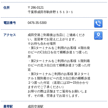
住所
〒286-0121
千葉県成田市駒井野１５１３−１
電話番号
0476-35-5300
アクセス
成田空港ご到着後は当店に ご連絡くださ
い。送迎車でお迎えに上がります。
※お待ち合わせ場所
・第1ターミナルをご利用のお客様 ４階出発
ロビーのC1出口を出て横断歩道１つ渡った
所
・第2ターミナルをご利用のお客様 １階到着
ロビーの北３出口出て横断歩道２つ渡った付
近
・第3ターミナルご利用のお客様 第２ターミ
ナル１階到着ロビーの北３出口前の横断歩道
２つ渡った付近 （送迎には10〜15分かかり
ますのでご了承ください）
お帰りの際は店舗までご返却をお願いしま
す。その後、空港までお送りします。
最寄駅
成田空港駅