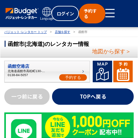
予約す
ログイン
る
Language
バジェット･レンタカー トップ
店舗を探す
函館市
函館市
(
北海道
)
のレンタカー情報
地図から探す＞
函館空港店
北海道函館市高松町130-107
0138-84-5057
予約する
一つ前に戻る
TOPへ戻る