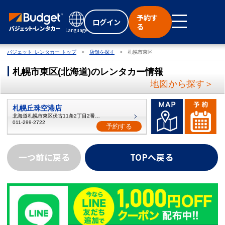
予約す
ログイン
る
Language
バジェット･レンタカー トップ
店舗を探す
札幌市東区
札幌市東区
(
北海道
)
のレンタカー情報
地図から探す＞
札幌丘珠空港店
北海道札幌市東区伏古11条2丁目2番22号
011-299-2722
予約する
一つ前に戻る
TOPへ戻る