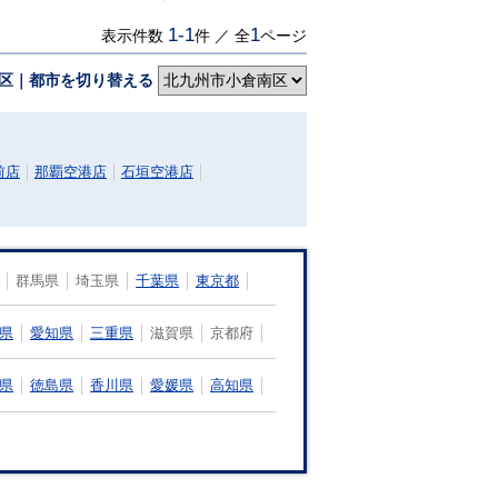
1-1
1
表示件数
件 ／ 全
ページ
区｜都市を切り替える
前店
那覇空港店
石垣空港店
群馬県
埼玉県
千葉県
東京都
県
愛知県
三重県
滋賀県
京都府
県
徳島県
香川県
愛媛県
高知県