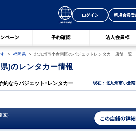
ログイン
新規会員登
Language
ンペーン
予約確認
法人会員様
探す
福岡県
北九州市小倉南区のバジェットレンタカー店舗一覧
県)
のレンタカー情報
予約ならバジェット･レンタカー
現在：北九州市小倉南
南区）
この店舗の詳細