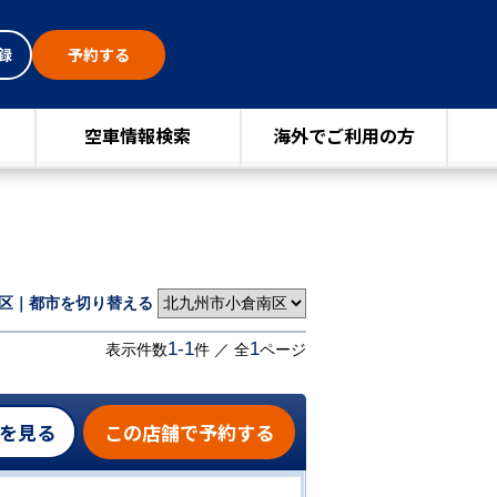
録
予約する
空車情報検索
海外でご利用の方
区｜都市を切り替える
1-1
1
表示件数
件 ／ 全
ページ
を見る
この店舗で予約する