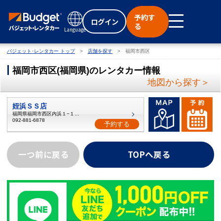
予約す
ログイン
る
Language
バジェット･レンタカー トップ
店舗を探す
福岡市西区
福岡市西区
(
福岡県
)
のレンタカー情報
地図から探す＞
姪浜ＳＳ店
福岡県福岡市西区内浜１−１６−１
092-881-6878
予約する
一つ前に戻る
TOPへ戻る