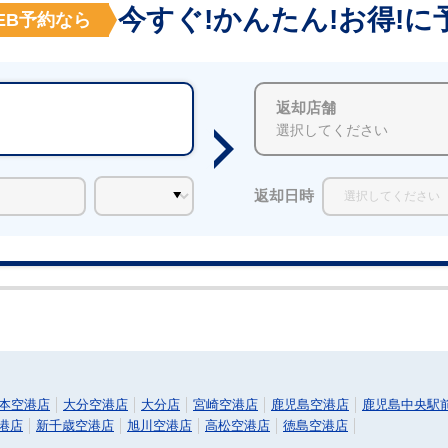
今すぐ!かんたん!お得!に
EB予約なら
返却店舗
選択してください
返却日時
本空港店
大分空港店
大分店
宮崎空港店
鹿児島空港店
鹿児島中央駅
港店
新千歳空港店
旭川空港店
高松空港店
徳島空港店