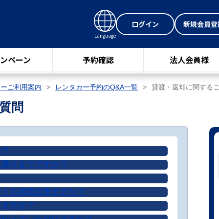
ログイン
新規会員登
Language
ンペーン
予約確認
法人会員様
カーご利用案内
レンタカー予約のQ&A一覧
貸渡・返却に関する
質問
か？
人乗りまでですか？
ートも用意出来ますか？
きますか？