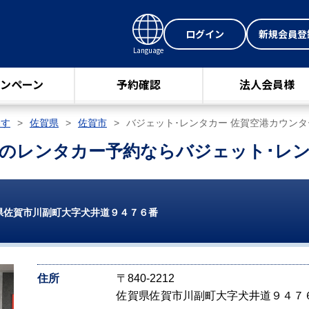
ログイン
新規会員登
Language
ンペーン
予約確認
法人会員様
探す
佐賀県
佐賀市
バジェット･レンタカー 佐賀空港カウンタ
のレンタカー予約ならバジェット･レ
県佐賀市川副町大字犬井道９４７６番
住所
〒840-2212
佐賀県佐賀市川副町大字犬井道９４７