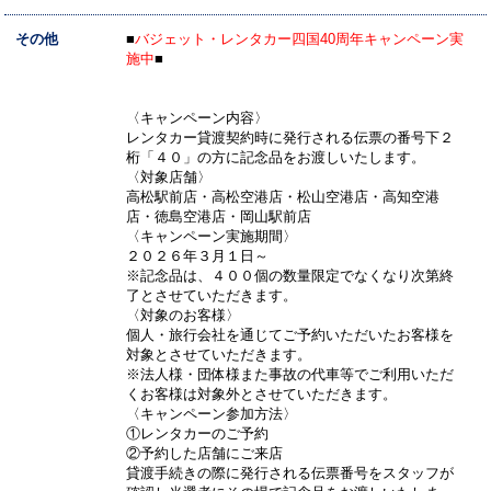
その他
■
バジェット・レンタカー四国40周年キャンペーン実
施中
■
〈キャンペーン内容〉
レンタカー貸渡契約時に発行される伝票の番号下２
桁「４０」の方に記念品をお渡しいたします。
〈対象店舗〉
高松駅前店・高松空港店・松山空港店・高知空港
店・徳島空港店・岡山駅前店
〈キャンペーン実施期間〉
２０２６年３月１日～
※記念品は、４００個の数量限定でなくなり次第終
了とさせていただきます。
〈対象のお客様〉
個人・旅行会社を通じてご予約いただいたお客様を
対象とさせていただきます。
※法人様・団体様また事故の代車等でご利用いただ
くお客様は対象外とさせていただきます。
〈キャンペーン参加方法〉
①レンタカーのご予約
②予約した店舗にご来店
貸渡手続きの際に発行される伝票番号をスタッフが