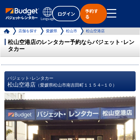
予約す
ログイン
る
Language
店舗を探す
愛媛県
松山市
松山空港店
松山空港店のレンタカー予約ならバジェット･レン
タカー
バジェット･レンタカー
松山空港店
（愛媛県松山市南吉田町１１５４−１０）