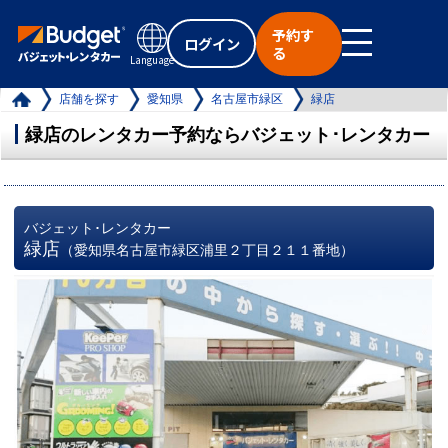
予約す
ログイン
る
Language
店舗を探す
愛知県
名古屋市緑区
緑店
緑店のレンタカー予約ならバジェット･レンタカー
バジェット･レンタカー
緑店
（愛知県名古屋市緑区浦里２丁目２１１番地）