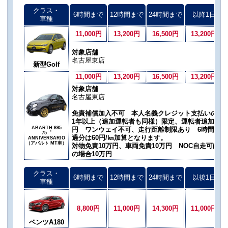
クラス・
6時間まで
12時間まで
24時間まで
以降1日
車種
11,000円
13,200円
16,500円
13,200円
対象店舗
名古屋東店
新型Golf
11,000円
13,200円
16,500円
13,200円
対象店舗
名古屋東店
免責補償加入不可 本人名義クレジット支払いのみ、
1年以上（追加運転者も同様）限定、運転者追加料金お一
ABARTH 695
円 ワンウェイ不可、走行距離制限あり 6時間300㎞
75゜
過分は60円/㎞加算となります。
ANNIVERSARIO
（アバルト MT車）
対物免責10万円、車両免責10万円 NOC自走可能
の場合10万円
クラス・
6時間まで
12時間まで
24時間まで
以後1日
車種
8,800円
11,000円
14,300円
11,000円
ベンツA180