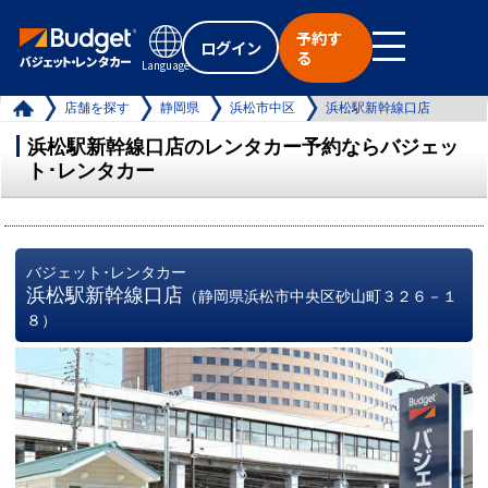
予約す
ログイン
る
Language
店舗を探す
静岡県
浜松市中区
浜松駅新幹線口店
浜松駅新幹線口店のレンタカー予約ならバジェッ
ト･レンタカー
バジェット･レンタカー
浜松駅新幹線口店
（静岡県浜松市中央区砂山町３２６－１
８）