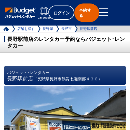
予約す
ログイン
る
Language
店舗を探す
長野県
長野市
長野駅前店
長野駅前店のレンタカー予約ならバジェット･レン
タカー
バジェット･レンタカー
長野駅前店
（長野県長野市鶴賀七瀬南部４３６）