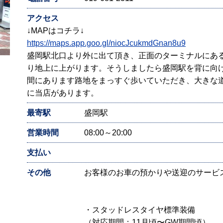
アクセス
↓MAPはコチラ↓
https://maps.app.goo.gl/niocJcukmdGnan8u9
盛岡駅北口より外に出て頂き、正面のターミナルにある地
り地上に上がります。そうしましたら盛岡駅を背に向けて
間にあります路地をまっすぐ歩いていただき、大きな
に当店があります。
最寄駅
盛岡駅
営業時間
08:00～20:00
支払い
その他
お客様のお車の預かりや送迎のサービ
・スタッドレスタイヤ標準装備
（対応期間：11月頃〜GW期間頃）