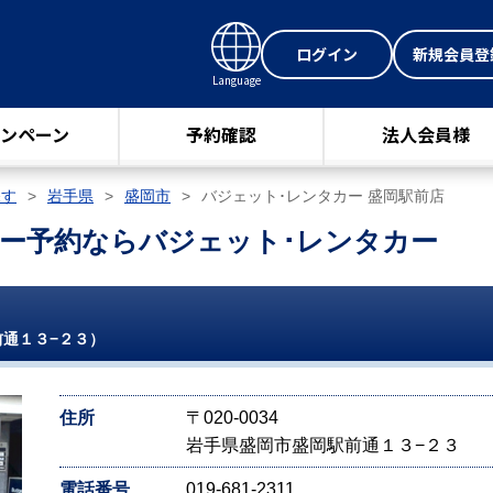
ログイン
新規会員登
Language
ンペーン
予約確認
法人会員様
探す
岩手県
盛岡市
バジェット･レンタカー 盛岡駅前店
ー予約ならバジェット･レンタカー
通１３−２３）
住所
〒020-0034
岩手県盛岡市盛岡駅前通１３−２３
電話番号
019-681-2311