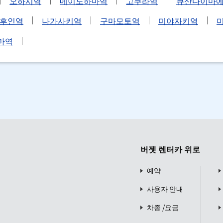
오하시역
메이노하마역
고쿠라역
큐산다이마
후인역
나가사키역
구마모토역
미야자키역
마역
버젯 렌터카 위로
예약
사용자 안내
차종 /요금