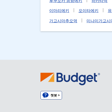
후쿠오카 공항에키
하카타역
이마리에키
오이타에키
유
가고시마추오역
미나미가고시
챗봇 >