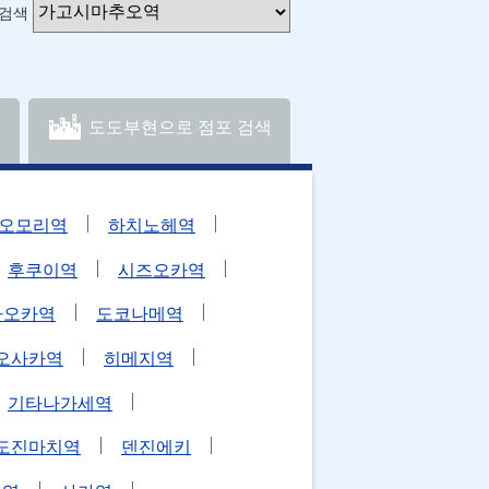
 검색
도도부현으로 점포 검색
오모리역
하치노헤역
후쿠이역
시즈오카역
카오카역
도코나메역
오사카역
히메지역
기타나가세역
도진마치역
덴진에키