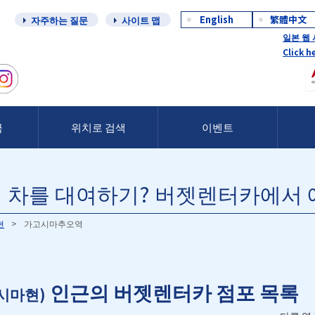
English
繁體中文
자주하는 질문
사이트 맵
일본 웹
Click h
금
위치로 검색
이벤트
 차를 대여하기? 버젯렌터카에서
현
가고시마추오역
인근의 버젯렌터카 점포 목록
시마현)