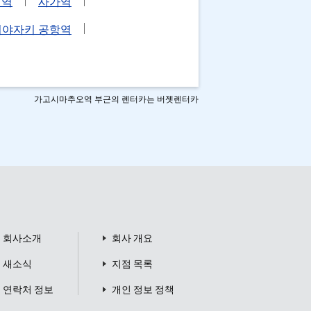
에역
사가역
미야자키 공항역
가고시마추오역 부근의 렌터카는 버젯렌터카
회사소개
회사 개요
새소식
지점 목록
연락처 정보
개인 정보 정책