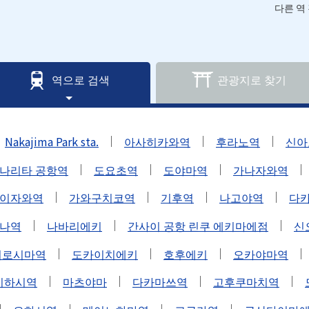
다른 역
역으로 검색
관광지로 찾기
Nakajima Park sta.
아사히카와역
후라노역
신아
나리타 공항역
도요초역
도야마역
가나자와역
이자와역
가와구치코역
기후역
나고야역
다
나역
나바리에키
간사이 공항 린쿠 에키마에점
신
히로시마역
도카이치에키
호후에키
오카야마역
치하시역
마츠야마
다카마쓰역
고후쿠마치역