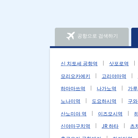
공항으로 검색하기
신 치토세 공항역
삿포로역
모리오카에키
고리야마역
하마마쓰역
나가노역
가루
노나미역
도요하시역
구와
산노미야 역
이즈모시역
신야마구치역
JR 하타
츠