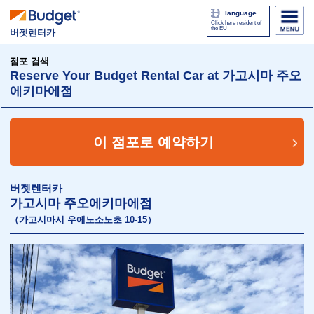
language
Click here resident of
the EU
버젯렌터카
점포 검색
Reserve Your Budget Rental Car at 가고시마 주오
에키마에점
이 점포로 예약하기
버젯렌터카
가고시마 주오에키마에점
（가고시마시 우에노소노초 10-15）