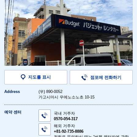
지도를 표시
점포에 전화하기
Address
(우) 890-0052
가고시마시 우에노소노초 10-15
예약 센터
국내 거주자
0570-054-317
해외 거주자
+81-92-735-8886
전화로 문의하실 때는 “버젯 렌터카에 관한