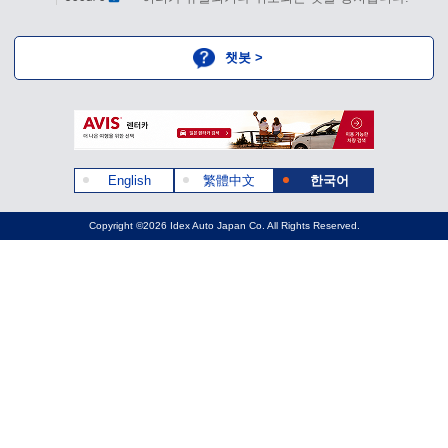
챗봇 >
English
繁體中文
한국어
Copyright ©2026 Idex Auto Japan Co. All Rights Reserved.