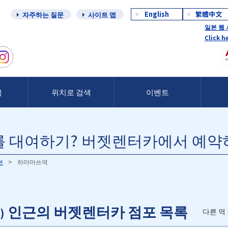
English
繁體中文
자주하는 질문
사이트 맵
일본 웹
Click h
금
위치로 검색
이벤트
 대여하기? 버젯렌터카에서 예약
현
하마마쓰역
인근의 버젯렌터카 점포 목록
)
다른 역