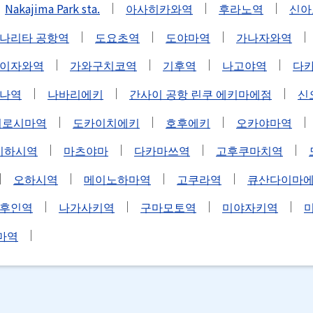
Nakajima Park sta.
아사히카와역
후라노역
신아
나리타 공항역
도요초역
도야마역
가나자와역
이자와역
가와구치코역
기후역
나고야역
다
나역
나바리에키
간사이 공항 린쿠 에키마에점
신
히로시마역
도카이치에키
호후에키
오카야마역
치하시역
마츠야마
다카마쓰역
고후쿠마치역
오하시역
메이노하마역
고쿠라역
큐산다이마
후인역
나가사키역
구마모토역
미야자키역
마역