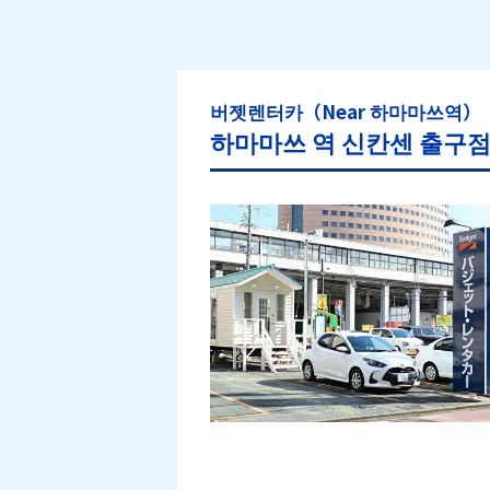
버젯렌터카（Near 하마마쓰역）
하마마쓰 역 신칸센 출구