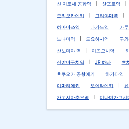
신 치토세 공항역
삿포로역
모리오카에키
고리야마역
하마마쓰역
나가노역
가루
노나미역
도요하시역
구와
산노미야 역
이즈모시역
신야마구치역
JR 하타
츠
후쿠오카 공항에키
하카타역
이마리에키
오이타에키
유
가고시마추오역
미나미가고시