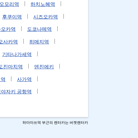
오모리역
하치노헤역
후쿠이역
시즈오카역
카오카역
도코나메역
오사카역
히메지역
기타나가세역
도진마치역
덴진에키
에역
사가역
미야자키 공항역
하마마쓰역 부근의 렌터카는 버젯렌터카