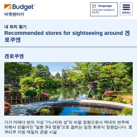
language
Click here resident of
the EU
버젯렌터카
내 위치 찾기
Recommended stores for sightseeing around 겐
로쿠엔
겐로쿠엔
가가 마에다 번의 거성 “가나자와 성”의 바깥 정원으로서 역대의 번주에
의해서 만들어진 “일본 3대 명원”으로 꼽히는 임천 회유식 정원입니다. 호
쿠리쿠 지방 제일의 관광 시설