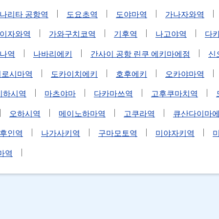
나리타 공항역
도요초역
도야마역
가나자와역
이자와역
가와구치코역
기후역
나고야역
다
나역
나바리에키
간사이 공항 린쿠 에키마에점
신
히로시마역
도카이치에키
호후에키
오카야마역
치하시역
마츠야마
다카마쓰역
고후쿠마치역
오하시역
메이노하마역
고쿠라역
큐산다이마
후인역
나가사키역
구마모토역
미야자키역
마역