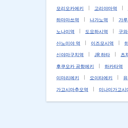
모리오카에키
고리야마역
하마마쓰역
나가노역
가루
노나미역
도요하시역
구와
산노미야 역
이즈모시역
신야마구치역
JR 하타
츠
후쿠오카 공항에키
하카타역
이마리에키
오이타에키
유
가고시마추오역
미나미가고시