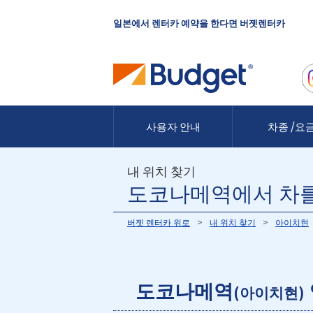
일본에서 렌터카 예약을 한다면 버젯렌터카
사용자 안내
차종 /요
내 위치 찾기
도코나메역에서 차를
버젯 렌터카 위로
내 위치 찾기
아이치현
도코나메역
(아이치현)