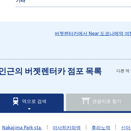
기타
버젯렌터카에서 Near 도코나메역 
인근의 버젯렌터카 점포 목록
다른 역
역으로 검색
관광지로 찾기
Nakajima Park sta.
아사히카와역
후라노역
신아