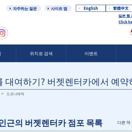
English
繁體中文
자주하는 질문
사이트 맵
일본 웹
Click h
금
위치로 검색
이벤트
 대여하기? 버젯렌터카에서 예약
도코나메역
인근의 버젯렌터카 점포 목록
다른 역