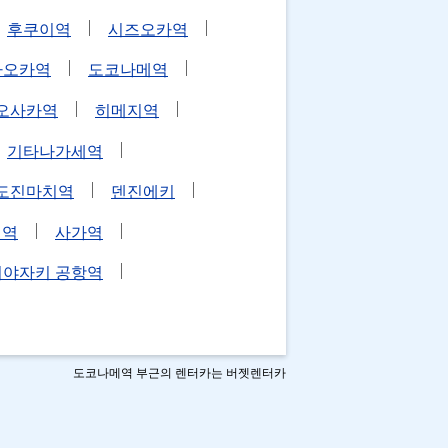
후쿠이역
시즈오카역
카오카역
도코나메역
오사카역
히메지역
기타나가세역
도진마치역
덴진에키
에역
사가역
미야자키 공항역
도코나메역 부근의 렌터카는 버젯렌터카