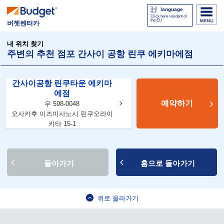
language
Click here resident of
the EU
버젯렌터카
내 위치 찾기
주변의 추천 점포 간사이 공항 린쿠 에키마에점
간사이공항 린쿠타운 에키마
에점
예약하기
우 598-0048
오사카후 이즈미사노시 린쿠오라이
키타 15-1
돌아가기
홈으로 돌아가기
위로 올라가기