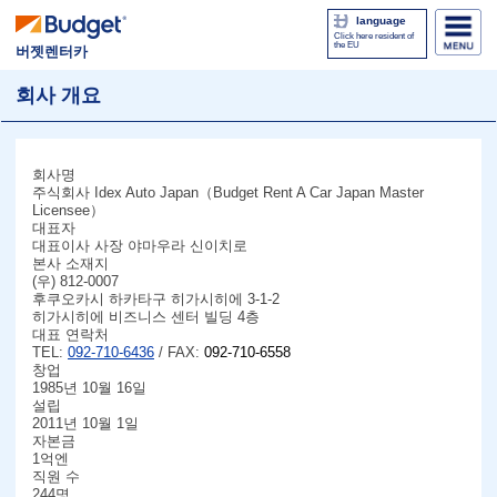
language
Click here resident of
the EU
버젯렌터카
회사 개요
회사명
주식회사 Idex Auto Japan（Budget Rent A Car Japan Master
Licensee）
대표자
대표이사 사장 야마우라 신이치로
본사 소재지
(우) 812-0007
후쿠오카시 하카타구 히가시히에 3-1-2
히가시히에 비즈니스 센터 빌딩 4층
대표 연락처
TEL:
092-710-6436
/ FAX:
092-710-6558
창업
1985년 10월 16일
설립
2011년 10월 1일
자본금
1억엔
직원 수
244명