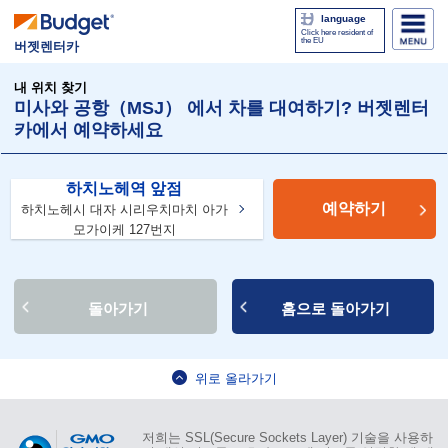
language
Click here resident of
the EU
버젯렌터카
내 위치 찾기
미사와 공항（MSJ） 에서 차를 대여하기? 버젯렌터
카에서 예약하세요
하치노헤역 앞점
예약하기
하치노헤시 대자 시리우치마치 아가
모가이케 127번지
돌아가기
홈으로 돌아가기
위로 올라가기
저희는 SSL(Secure Sockets Layer) 기술을 사용하