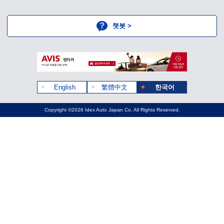
챗봇 >
English
繁體中文
한국어
Copyright ©2026 Idex Auto Japan Co. All Rights Reserved.